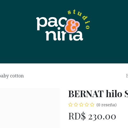
 nosotras
Contáctanos
Tienda
Eventos
Soport
baby cotton
BERNAT hilo S
(0 reseña)
RD$
230.00