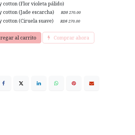
cotton (Flor violeta pálido)
 cotton (Jade escarcha)
+
RD$
270.00
 cotton (Ciruela suave)
+
RD$
270.00
regar al carrito
Comprar ahora