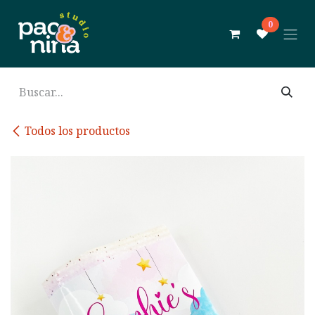
Ir al contenido
0
Todos los productos