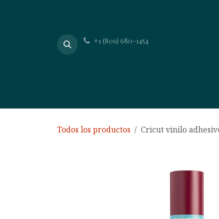
Ir al contenido
+1 (809) 680-1454
Inicio
Acerca de
Todos los productos
Cricut vinilo adhesi