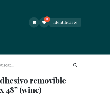
0
Identificarse
e y Ayuda
Cursos
 adhesivo removible
 48” (wine)