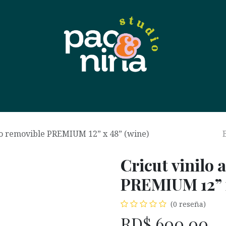
 nosotras
Contáctanos
Tienda
Eventos
Soport
vo removible PREMIUM 12” x 48” (wine)
Cricut vinilo
PREMIUM 12” x
(0 reseña)
RD$
600.00