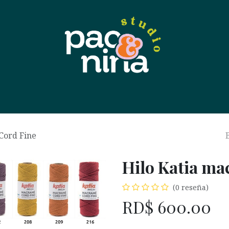
 nosotras
Contáctanos
Tienda
Eventos
Soport
Cord Fine
Hilo Katia ma
(0 reseña)
RD$
600.00