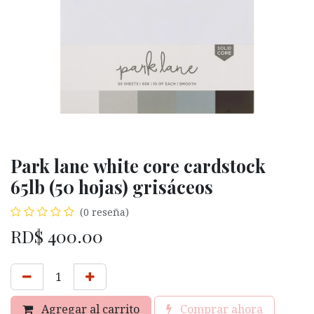
Park lane white core cardstock
65lb (50 hojas) grisáceos
(0 reseña)
RD$
400.00
Agregar al carrito
Comprar ahora