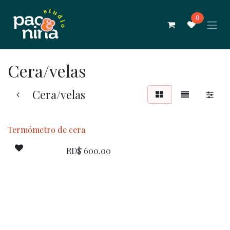
Ir al contenido
0
Cera/velas
Cera/velas
Termómetro de cera
RD$
600.00