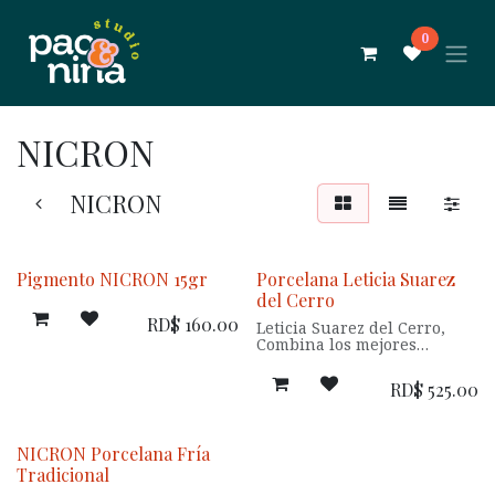
Ir al contenido
0
NICRON
NICRON
Pigmento NICRON 15gr
Porcelana Leticia Suarez
del Cerro
RD$
160.00
Leticia Suarez del Cerro,
Combina los mejores
conceptos de las masas de
modelar. Permite obtener
RD$
525.00
piezas livianas a igual
volumen que las masas
tradicionales y mantiene la
flexibilidad, aun cuando el
NICRON Porcelana Fría
proyecto esta
Tradicional
completamente seco. La
flexibilidad, evita roturas