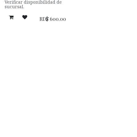
Verificar disponibilidad de
por golpes y mejora la
sucursal.
conservación de la pieza.
Leticia Suarez Del Cerro ®
RD$
600.00
es una masa de uso
profesional. Al ser más
liviana, permite lograr
piezas de gran tamaño sin
sufrir deformaciones al
secar, otorgándole mayor
definición en todos sus
proyectos.
PESO NETO 325 GR