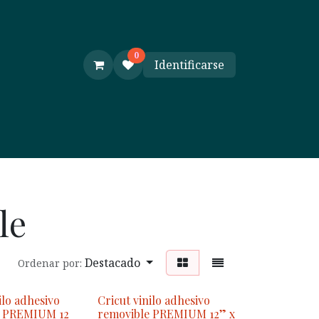
0
Identificarse
e y Ayuda
Cursos
le
Destacado
Ordenar por:
ilo adhesivo
Cricut vinilo adhesivo
e PREMIUM 12
removible PREMIUM 12” x