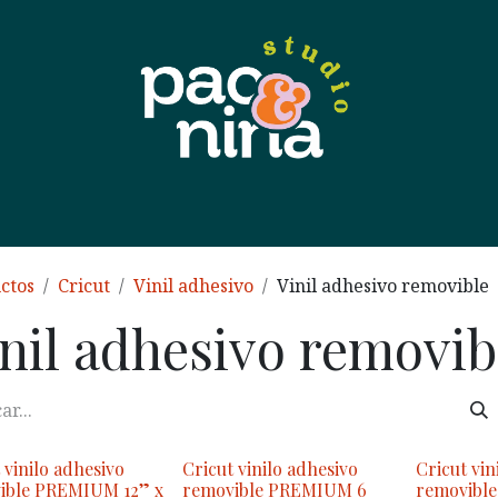
 nosotras
Contáctanos
Tienda
Eventos
Soport
ctos
Cricut
Vinil adhesivo
Vinil adhesivo removible
nil adhesivo removib
 vinilo adhesivo
Cricut vinilo adhesivo
Cricut vin
ible PREMIUM 12” x
removible PREMIUM 6
removibl