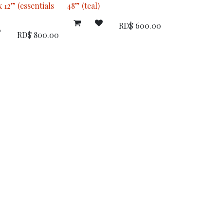
x 12” (essentials
48” (teal)
RD$
600.00
RD$
800.00