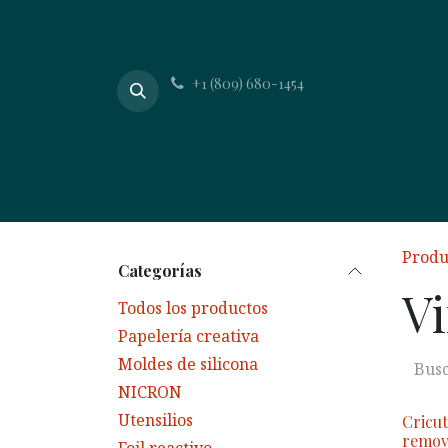
Ir al contenido
+1 (809) 680-1454
Inicio
Acerca de
Produ
Categorías
Vi
Todos los productos
Papelería creativa
Moldes de silicona
NICRON
Utensilios
Cricut
remov