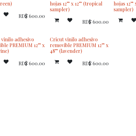
green)
hojas 12” x 12” (tropical
hojas 12” 
sampler)
sampler)
RD$
600.00
RD$
600.00
 vinilo adhesivo
Cricut vinilo adhesivo
ible PREMIUM 12” x
removible PREMIUM 12” x
ine)
48” (lavender)
RD$
600.00
RD$
600.00