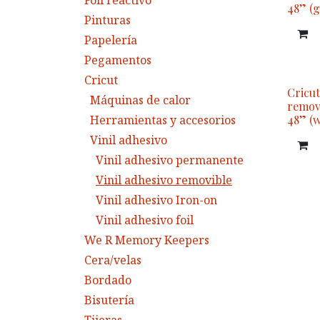
Foil reactivo
48” (
Pinturas
Papelería
Pegamentos
Cricut
Cricut
Máquinas de calor
remov
Herramientas y accesorios
48” (w
Vinil adhesivo
Vinil adhesivo permanente
Vinil adhesivo removible
Vinil adhesivo Iron-on
Vinil adhesivo foil
We R Memory Keepers
Cera/velas
Bordado
Bisutería